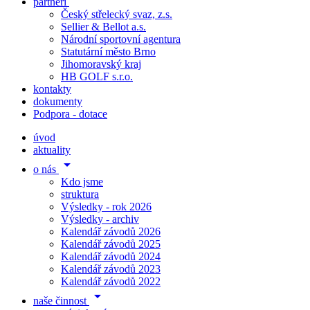
partneři
Český střelecký svaz, z.s.
Sellier & Bellot a.s.
Národní sportovní agentura
Statutární město Brno
Jihomoravský kraj
HB GOLF s.r.o.
kontakty
dokumenty
Podpora - dotace
úvod
aktuality
arrow_drop_down
o nás
Kdo jsme
struktura
Výsledky - rok 2026
Výsledky - archiv
Kalendář závodů 2026
Kalendář závodů 2025
Kalendář závodů 2024
Kalendář závodů 2023
Kalendář závodů 2022
arrow_drop_down
naše činnost