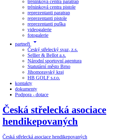
tréninková centra paratrap
tréninková centra pistole
reprezentanti paratrap
reprezentanti pistole
reprezentanti puška
videogalerie
fotogalerie
arrow_drop_down
partneři
Český střelecký svaz, z.s.
Sellier & Bellot a.s.
Národní sportovní agentura
Statutární město Brno
Jihomoravský kraj
HB GOLF s.r.o.
kontakty
dokumenty
Podpora - dotace
Česká střelecká asociace
hendikepovaných
Česká střelecká asociace hendikepovaných