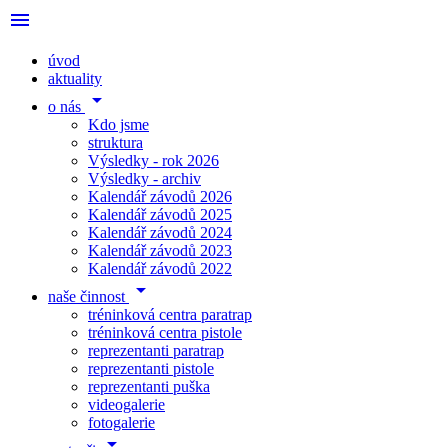
menu
úvod
aktuality
arrow_drop_down
o nás
Kdo jsme
struktura
Výsledky - rok 2026
Výsledky - archiv
Kalendář závodů 2026
Kalendář závodů 2025
Kalendář závodů 2024
Kalendář závodů 2023
Kalendář závodů 2022
arrow_drop_down
naše činnost
tréninková centra paratrap
tréninková centra pistole
reprezentanti paratrap
reprezentanti pistole
reprezentanti puška
videogalerie
fotogalerie
arrow_drop_down