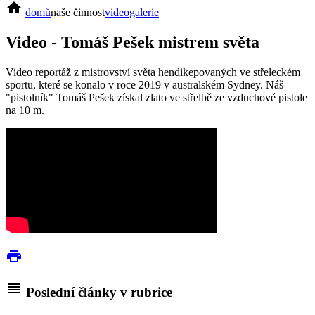
home
domů
naše činnost
videogalerie
Video - Tomáš Pešek mistrem světa
Video reportáž z mistrovství světa hendikepovaných ve střeleckém
sportu, které se konalo v roce 2019 v australském Sydney. Náš
"pistolník" Tomáš Pešek získal zlato ve střelbě ze vzduchové pistole
na 10 m.
print
view_headline
Poslední články v rubrice